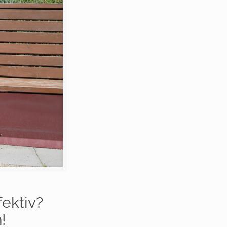
fektiv?
!