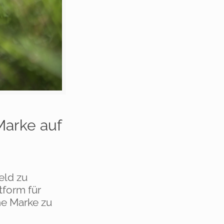
Marke auf
eld zu
tform für
he Marke zu