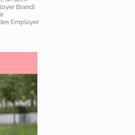
loyer Brand)
ür
 des Employer