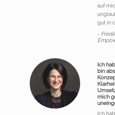
auf mi
unglaub
gut in 
-
Frédé
Empowe
Ich ha
bin abs
Konzep
Klarhei
Umsetzu
mich g
uneing
Ich ha