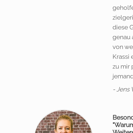
geholfe
zielger
diese 
genau a
von we
Krassi 
zu mir
jemande
- Jens 
Besond
"Warum"
Weiter