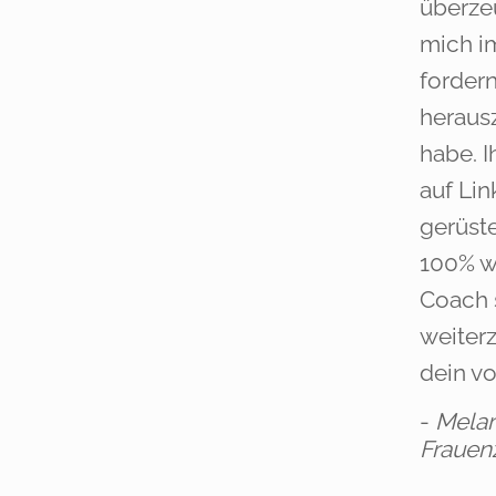
überze
mich im
forder
herausz
habe. I
auf Lin
gerüst
100% w
Coach 
weiterz
dein vo
-
Melan
Fraue