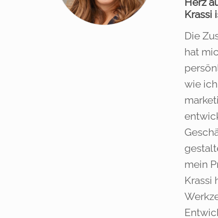
Herz a
Krassi i
Die Zu
hat mi
persönl
wie ic
market
entwick
Geschä
gestal
mein P
Krassi 
Werkze
Entwick