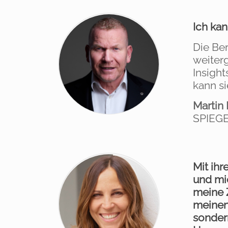
Ich kan
Die Be
weiterg
Insight
kann si
Martin
SPIEGE
Mit ihr
und mic
meine 
meinen
sonder