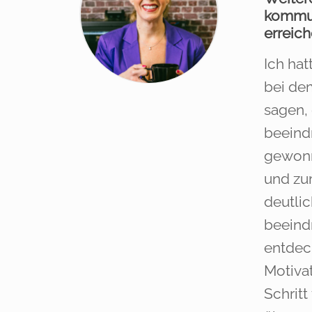
kommun
erreich
Ich hat
bei dem
sagen, 
beeind
gewonne
und zur
deutlic
beeind
entdec
Motivat
Schritt