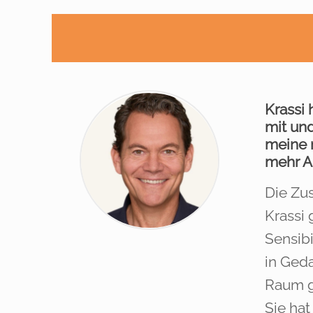
Krassi 
mit un
meine 
mehr A
Die Zus
Krassi 
Sensibi
in Geda
Raum g
Sie hat