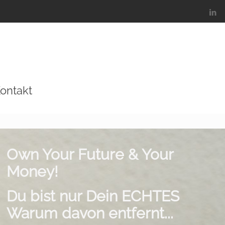
ontakt
Own Your Future & Your
Money!
Du bist nur Dein ECHTES
Warum davon entfernt...