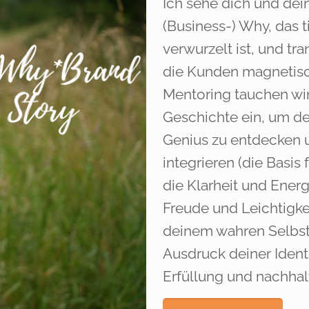
Ich sehe dich und dei
(Business-) Why, das t
verwurzelt ist, und tra
die Kunden magnetisc
Mentoring tauchen wi
Geschichte ein, um d
Genius zu entdecken u
integrieren (die Basis
die Klarheit und Energ
Freude und Leichtigke
deinem wahren Selbst
Ausdruck deiner Identi
Erfüllung und nachhalt