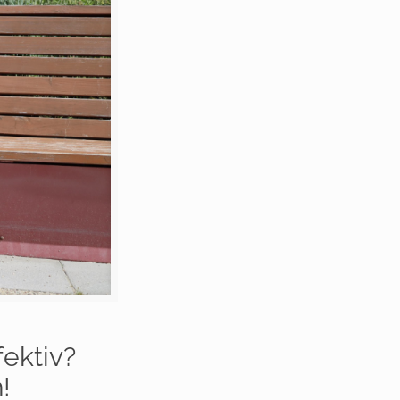
fektiv?
!