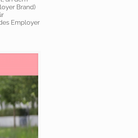
loyer Brand)
ür
 des Employer