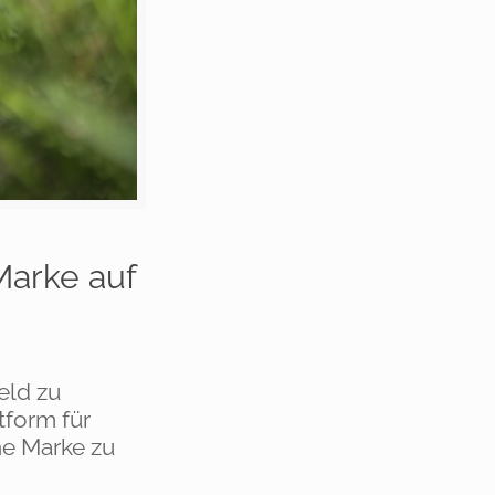
Marke auf
eld zu
tform für
he Marke zu