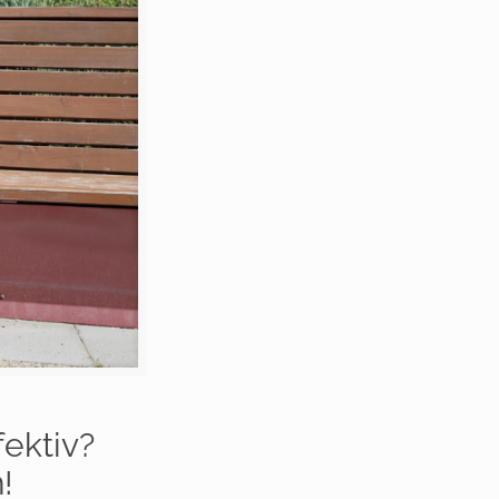
fektiv?
!