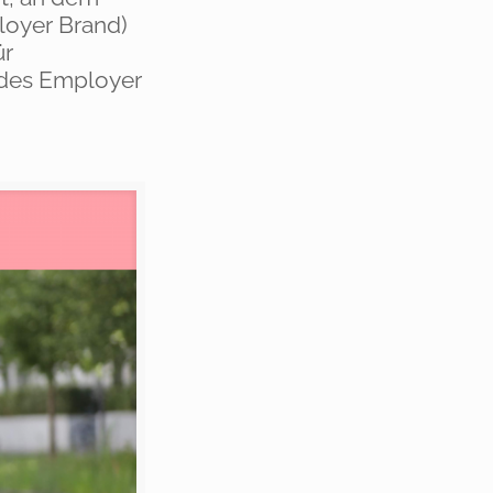
loyer Brand)
ür
 des Employer