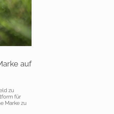
Marke auf
eld zu
tform für
he Marke zu