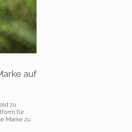
Marke auf
eld zu
tform für
he Marke zu