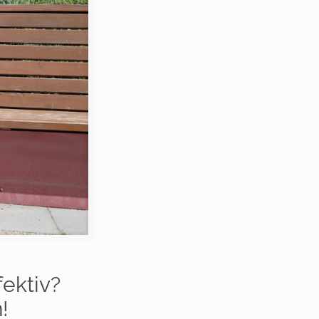
fektiv?
!