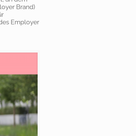
loyer Brand)
ür
 des Employer