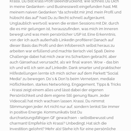
Krassi, Du bist krass Profi! Beeindruckend, wie schnell Du Dich
in meine Gedanken- und Businesswelt eingefunden hast. Mit
meinem naiven Gedanken "da schreibt mir jmd. mein Profil und
hübscht das auf" hast Du zu Recht schnell aufgeräumt.
Unglaublich wertvoll waren die ersten Sessions mit Dir, durch
die es mir gelungen ist, herauszufinden, was mich im Inneren
bewegt und was mein persönlicher USP ist. Eine Erkenntnis,
von der ich auch außerhalb LinkedIn profitiere! Danach auf
dieser Basis das Profil und den Infobereich selbst heraus zu
arbeiten war erfüllend und machte tierisch viel Spaß. Deine
Challenge dabei hat mich zwar ins Schwitzen gebracht, aber
auch Gänsehaut verursacht, als wir final waren. Wow - das bin
ich und will ich sein auf LinkedIn. Dank smarter und praktischer
Hilfestellungen lernte ich mich sicher auf dem Parkett "Social
Media" zu bewegen. Do´s & Don´ts beim Vernetzen, mediale
Höflichkeiten, starkes Networking, Engagement, Tipps & Tricks
- Krassi zeigt einem alles und lässt dabei der eigenen
Persönlichkeit und dem eigene Stil genung Raum. Jeder
Videocall hat mich wachsen lassen. Krassi, Du nimmst
Stimmungen jeder Art nicht nur auf, sondern lenkst Sie immer
in positive Energie. Kommunikativ bist Du
durchsetzungsfähigen GF gewachsen - selbstbewusst und
charmant! Empfehle ich Krassi? Unbedingt. Hat sich die
Investition gelohnt? Mehr als! Stehe ich für eine persönliche