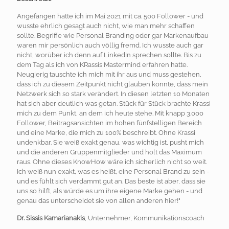
Angefangen hatte ich im Mai 2021 mit ca. 500 Follower - und
wusste ehrlich gesagt auch nicht, wie man mehr schaffen
sollte. Begriffe wie Personal Branding oder gar Markenaufbau
waren mir persönlich auch völlig fremd. Ich wusste auch gar
nicht, worüber ich denn auf LinkedIn sprechen sollte. Bis zu
dem Tag als ich von KRassis Mastermind erfahren hatte.
Neugierig tauschte ich mich mit ihr aus und muss gestehen,
dass ich zu diesem Zeitpunkt nicht glauben konnte, dass mein
Netzwerk sich so stark verändert. In diesen letzten 10 Monaten
hat sich aber deutlich was getan. Stück für Stück brachte Krassi
mich zu dem Punkt, an dem ich heute stehe. Mit knapp 3.000
Follower, Beitragsansichten im hohen fünfstelligen Bereich
und eine Marke, die mich zu 100% beschreibt. Ohne Krassi
undenkbar. Sie weiß exakt genau, was wichtig ist, pusht mich
und die anderen Gruppenmitglieder und holt das Maximum
raus. Ohne dieses KnowHow wäre ich sicherlich nicht so weit.
Ich weiß nun exakt, was es heißt, eine Personal Brand zu sein -
und es fühlt sich verdammt gut an. Das beste ist aber, dass sie
uns so hilft, als würde es um ihre eigene Marke gehen - und
genau das unterscheidet sie von allen anderen hier!"
Dr. Sissis Kamarianakis
, Unternehmer, Kommunikationscoach