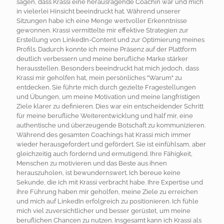
sagen, dass Krassi eine herausragende Coachin war und mich
in vielerlei Hinsicht beeindruckt hat. Während unserer
Sitzungen habe ich eine Menge wertvoller Erkenntnisse
gewonnen. Krassi vermittelte mir effektive Strategien zur
Erstellung von LinkedIn-Content und zur Optimierung meines
Profils. Dadurch konnte ich meine Präsenz auf der Plattform
deutlich verbessern und meine berufliche Marke stärker
herausstellen. Besonders beeindruckt hat mich jedoch, dass
Krassi mir geholfen hat, mein persönliches "Warum" zu
entdecken. Sie führte mich durch gezielte Fragestellungen
und Übungen, um meine Motivation und meine langfristigen
Ziele klarer zu definieren. Dies war ein entscheidender Schritt
für meine berufliche Weiterentwicklung und half mir, eine
authentische und überzeugende Botschaft zu kommunizieren.
Während des gesamten Coachings hat Krassi mich immer
wieder herausgefordert und gefördert. Sie ist einfühlsam, aber
gleichzeitig auch fordernd und ermutigend. Ihre Fähigkeit,
Menschen zu motivieren und das Beste aus ihnen
herauszuholen, ist bewundernswert. Ich bereue keine
Sekunde, die ich mit Krassi verbracht habe. Ihre Expertise und
ihre Führung haben mir geholfen, meine Ziele zu erreichen
und mich auf LinkedIn erfolgreich zu positionieren. Ich fühle
mich viel zuversichtlicher und besser gerüstet, um meine
beruflichen Chancen zu nutzen. Insgesamt kann ich Krassi als