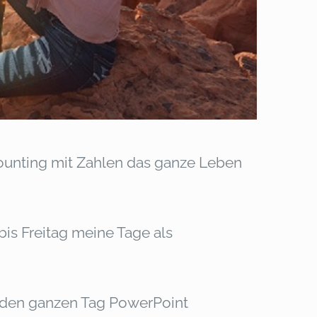
counting mit Zahlen das ganze Leben
bis Freitag meine Tage als
, den ganzen Tag PowerPoint